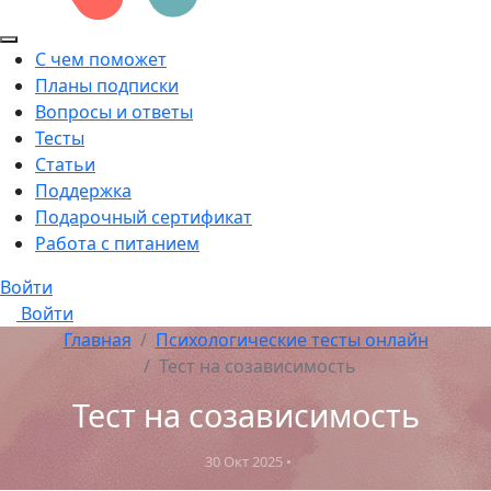
С чем поможет
Планы подписки
Вопросы и ответы
Тесты
Статьи
Поддержка
Подарочный сертификат
Работа с питанием
Войти
Войти
Главная
Психологические тесты онлайн
Тест на созависимость
Тест на созависимость
30 Окт 2025
•