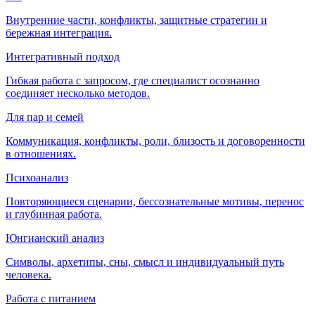
Внутренние части, конфликты, защитные стратегии и
бережная интеграция.
Интегративный подход
Гибкая работа с запросом, где специалист осознанно
соединяет несколько методов.
Для пар и семей
Коммуникация, конфликты, роли, близость и договоренности
в отношениях.
Психоанализ
Повторяющиеся сценарии, бессознательные мотивы, перенос
и глубинная работа.
Юнгианский анализ
Символы, архетипы, сны, смысл и индивидуальный путь
человека.
Работа с питанием