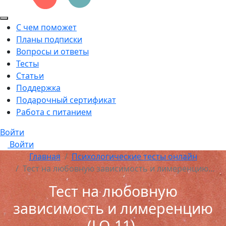
С чем поможет
Планы подписки
Вопросы и ответы
Тесты
Статьи
Поддержка
Подарочный сертификат
Работа с питанием
Войти
Войти
Главная
Психологические тесты онлайн
Тест на любовную зависимость и лимеренцию…
Тест на любовную
зависимость и лимеренцию
(LQ-11)