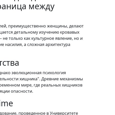
граница между
елей, преимущественно женщины, делают
ящается детальному изучению кровавых
не только как культурное явление, но и
ие насилия, а сложная архитектура
тства
однако эволюционная психология
ительности хищника". Древние механизмы
временном мире, где реальных хищников
яции опасности.
rime
дование, проведенное в Университете