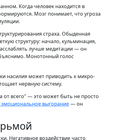
нном. Когда человек находится в
формируются. Мозг понимает, что угроза
муляции.
структурирования страха. Обыденная
еткую структуру: начало, кульминация,
расслаблять лучше медитации — он
 объяснимо. Монотонный голос
ки насилия может приводить к микро-
тощает нервную систему.
а от всего" — это может быть не просто
а эмоциональное выгорание
— он
юрьмой
ки. Негативное воздействие часто