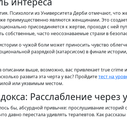
ль интереса
ия. Психологи из Университета Дерби отмечают, что 
акже преимущественно являются женщинами. Это создает
оционально присоединяется к жертве, проходя с ней пу
ь собственные, часто неосознаваемые страхи в безопа
стории о чужой боли может приносить чувство облегчен
эмоциональной разрядкой (катарсисом) в финале истори
 в описании выше, возможно, вас привлекает true crim
асколько развита эта черта у вас? Пройдите
тест на уро
силой или уязвимым местом.
окса: Расслабление через 
лось бы, абсурдной привычке: прослушивание историй о
что давно перестала удивлять терапевтов. Как рассказы 