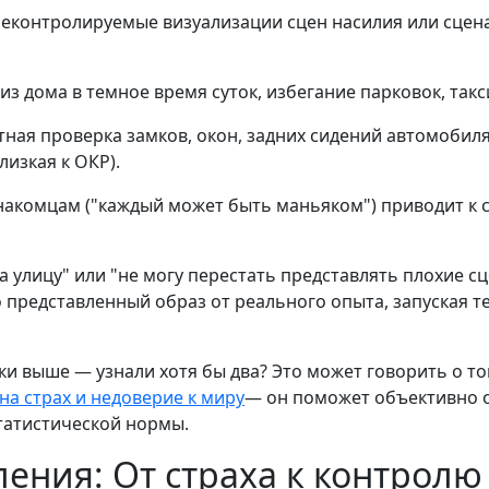
еконтролируемые визуализации сцен насилия или сцена
из дома в темное время суток, избегание парковок, такс
ая проверка замков, окон, задних сидений автомобиля,
лизкая к ОКР).
накомцам ("каждый может быть маньяком") приводит к 
а улицу" или "не могу перестать представлять плохие с
 представленный образ от реального опыта, запуская те
и выше — узнали хотя бы два? Это может говорить о т
 на страх и недоверие к миру
— он поможет объективно о
татистической нормы.
ления: От страха к контролю