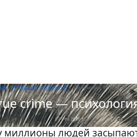
ная
Статьи по психологии
Почему нас тянет к true c
true crime — психолог
07 Фев 2026
•
у миллионы людей засыпают