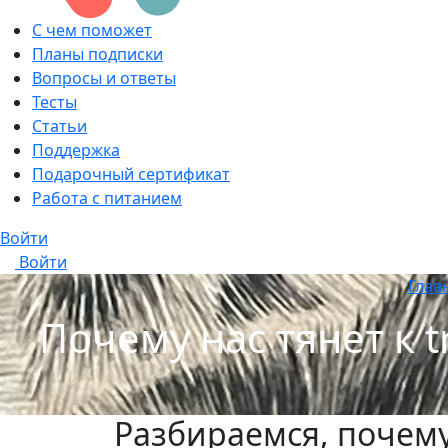
С чем поможет
Планы подписки
Вопросы и ответы
Тесты
Статьи
Поддержка
Подарочный сертификат
Работа с питанием
Войти
Войти
Глав
Почему нас тянет к 
Разбираемся, почем