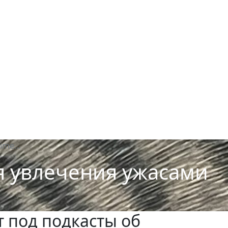
rime…
ия увлечения ужасами
 под подкасты об