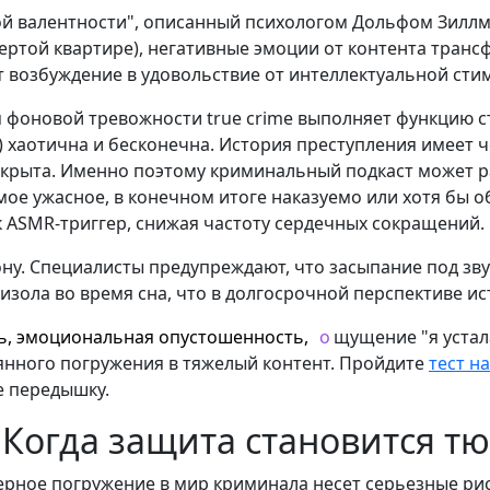
й валентности", описанный психологом Дольфом Зиллма
ертой квартире), негативные эмоции от контента транс
т возбуждение в удовольствие от интеллектуальной сти
м фоновой тревожности true crime выполняет функцию 
) хаотична и бесконечна. История преступления имеет ч
аскрыта. Именно поэтому криминальный подкаст может 
амое ужасное, в конечном итоге наказуемо или хотя бы
к ASMR-триггер, снижая частоту сердечных сокращений.
ну. Специалисты предупреждают, что засыпание под зву
ола во время сна, что в долгосрочной перспективе ис
ь, эмоциональная опустошенность,
о
щущение "я устал
янного погружения в тяжелый контент. Пройдите
тест н
е передышку.
 Когда защита становится т
рное погружение в мир криминала несет серьезные рис