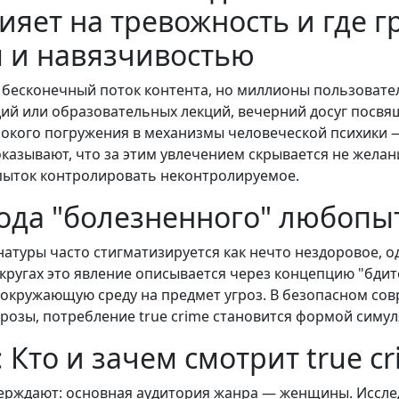
лияет на тревожность и где 
 и навязчивостью
 бесконечный поток контента, но миллионы пользоват
дий или образовательных лекций, вечерний досуг посв
окого погружения в механизмы человеческой психики — 
казывают, что за этим увлечением скрывается не желан
пыток контролировать неконтролируемое.
да "болезненного" любопы
натуры часто стигматизируется как нечто нездоровое, 
х кругах это явление описывается через концепцию "бд
 окружающую среду на предмет угроз. В безопасном со
озы, потребление true crime становится формой симул
Кто и зачем смотрит true c
ерждают: основная аудитория жанра — женщины. Иссле