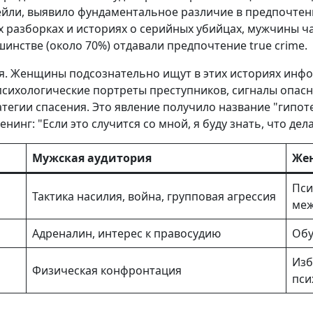
йли, выявило фундаментальное различие в предпочтени
х разборках и историях о серийных убийцах, мужчины ч
нстве (около 70%) отдавали предпочтение true crime.
ия. Женщины подсознательно ищут в этих историях инф
психологические портреты преступников, сигналы опасно
ратегии спасения. Это явление получило название "гипот
инг: "Если это случится со мной, я буду знать, что дела
Мужская аудитория
Жен
Пси
Тактика насилия, война, групповая агрессия
меж
Адреналин, интерес к правосудию
Обу
Изб
Физическая конфронтация
пси