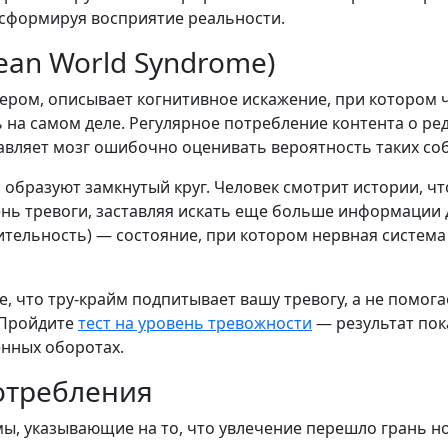
нсформируя восприятие реальности.
ean World Syndrome)
ером, описывает когнитивное искажение, при котором 
ь на самом деле. Регулярное потребление контента о ре
тавляет мозг ошибочно оценивать вероятность таких со
о образуют замкнутый круг. Человек смотрит истории, ч
ь тревоги, заставляя искать еще больше информации д
тельность) — состояние, при котором нервная система
, что тру-крайм подпитывает вашу тревогу, а не помога
 Пройдите
тест на уровень тревожности
— результат пок
енных оборотах.
отребления
ы, указывающие на то, что увлечение перешло грань н