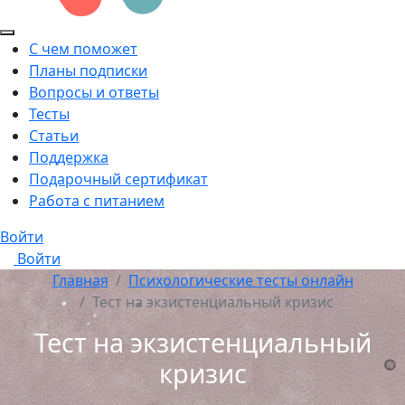
С чем поможет
Планы подписки
Вопросы и ответы
Тесты
Статьи
Поддержка
Подарочный сертификат
Работа с питанием
Войти
Войти
Главная
Психологические тесты онлайн
Тест на экзистенциальный кризис
Тест на экзистенциальный
кризис