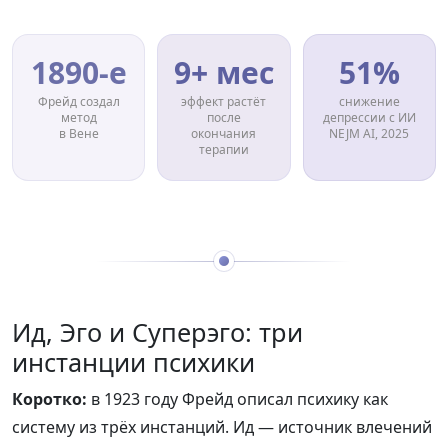
1890-е
9+ мес
51%
Фрейд создал
эффект растёт
снижение
метод
после
депрессии с ИИ
в Вене
окончания
NEJM AI, 2025
терапии
Ид, Эго и Суперэго: три
инстанции психики
Коротко:
в 1923 году Фрейд описал психику как
систему из трёх инстанций. Ид — источник влечений