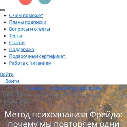
С чем поможет
Планы подписки
Вопросы и ответы
Тесты
Статьи
Поддержка
Подарочный сертификат
Работа с питанием
Войти
Войти
Главная
Статьи по психологии
Метод психоанализа Фрейда: почему мы
повторяем…
Метод психоанализа Фрейда:
почему мы повторяем одни