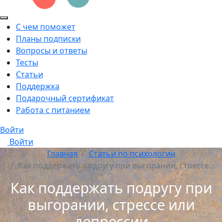
С чем поможет
Планы подписки
Вопросы и ответы
Тесты
Статьи
Поддержка
Подарочный сертификат
Работа с питанием
Войти
Войти
Главная
Статьи по психологии
Как поддержать подругу при выгорании, стрессе…
Как поддержать подругу при
выгорании, стрессе или
депрессии