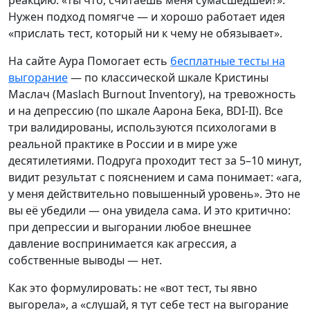
реакцию: «ты что, считаешь меня сумасшедшей?».
Нужен подход помягче — и хорошо работает идея
«прислать тест, который ни к чему не обязывает».
На сайте Аура Помогает есть
бесплатные тесты на
выгорание
— по классической шкале Кристины
Маслач (Maslach Burnout Inventory), на тревожность
и на депрессию (по шкале Аарона Бека, BDI-II). Все
три валидированы, используются психологами в
реальной практике в России и в мире уже
десятилетиями. Подруга проходит тест за 5–10 минут,
видит результат с пояснением и сама понимает: «ага,
у меня действительно повышенный уровень». Это не
вы её убедили — она увидела сама. И это критично:
при депрессии и выгорании любое внешнее
давление воспринимается как агрессия, а
собственные выводы — нет.
Как это формулировать: не «вот тест, ты явно
выгорела», а «слушай, я тут себе тест на выгорание