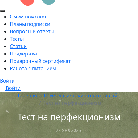
С чем поможет
Планы подписки
Вопросы и ответы
Тесты
Статьи
Поддержка
Подарочный сертификат
Работа с питанием
Войти
Войти
Главная
Психологические тесты онлайн
Тест на перфекционизм
Тест на перфекционизм
22 Янв 2026
•