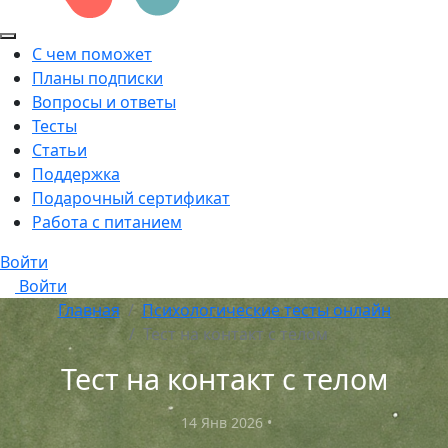
С чем поможет
Планы подписки
Вопросы и ответы
Тесты
Статьи
Поддержка
Подарочный сертификат
Работа с питанием
Войти
Войти
Главная
Психологические тесты онлайн
Тест на контакт с телом
Тест на контакт с телом
14 Янв 2026
•