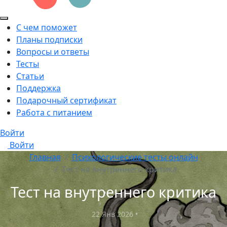
С чем поможет
Планы подписки
Вопросы и ответы
Тесты
Статьи
Поддержка
Подарочный сертификат
Работа с питанием
Войти
Войти
Главная
Психологические тесты онлайн
Тест на внутреннего критика
Тест на внутреннего критика
22 Янв 2026
•