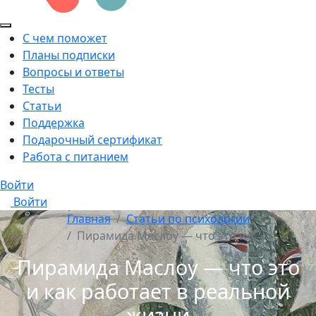
С чем поможет
Планы подписки
Вопросы и ответы
Тесты
Статьи
Поддержка
Подарочный сертификат
Работа с питанием
Войти
Войти
Главная
Статьи по психологии
Пирамида Маслоу — что это и…
Пирамида Маслоу — что это
и как работает в реальной
жизни