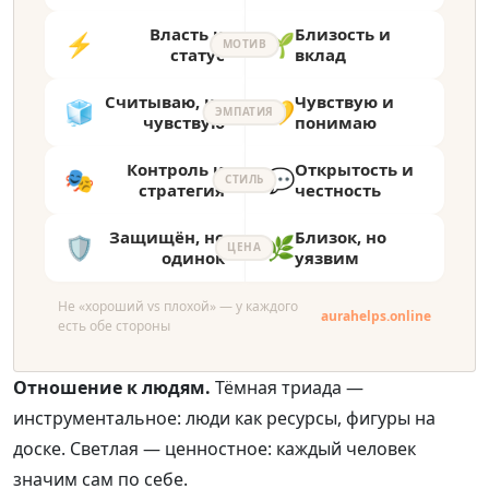
Власть и
Близость и
⚡
🌱
МОТИВ
статус
вклад
Считываю, не
Чувствую и
🧊
💛
ЭМПАТИЯ
чувствую
понимаю
Контроль и
Открытость и
🎭
💬
СТИЛЬ
стратегия
честность
Защищён, но
Близок, но
🛡️
🌿
ЦЕНА
одинок
уязвим
Не «хороший vs плохой» — у каждого
aurahelps.online
есть обе стороны
Отношение к людям.
Тёмная триада —
инструментальное: люди как ресурсы, фигуры на
доске. Светлая — ценностное: каждый человек
значим сам по себе.