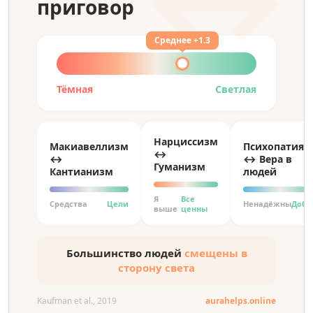
приговор
Среднее +1.3
Тёмная
Светлая
Нарциссизм
Макиавеллизм
Психопатия
↔
↔
↔ Вера в
Гуманизм
Кантианизм
людей
Я
Все
Средства
Цели
Ненадёжны
Добр
выше
ценны
Большинство людей
смещены в
сторону света
Kaufman et al., 2019
aurahelps.online