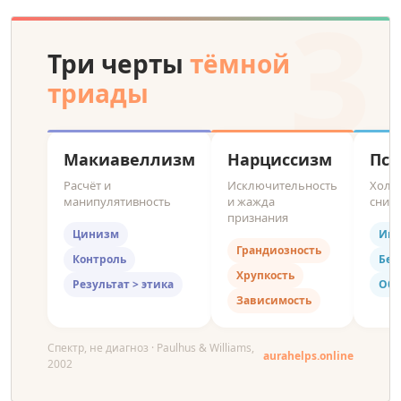
3
Три черты
тёмной
триады
Макиавеллизм
Нарциссизм
Пси
Расчёт и
Исключительность
Холо
манипулятивность
и жажда
сниж
признания
Цинизм
Имп
Грандиозность
Контроль
Бес
Хрупкость
Результат > этика
Оба
Зависимость
Спектр, не диагноз · Paulhus & Williams,
aurahelps.online
2002