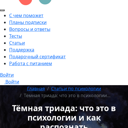
С чем поможет
Планы подписки
Вопросы и ответы
Тесты
Статьи
Поддержка
Подарочный сертификат
Работа с питанием
Войти
Войти
Главная
Статьи по психологии
Тёмная триада: что это в психологии…
Тёмная триада: что это в
психологии и как
распознать