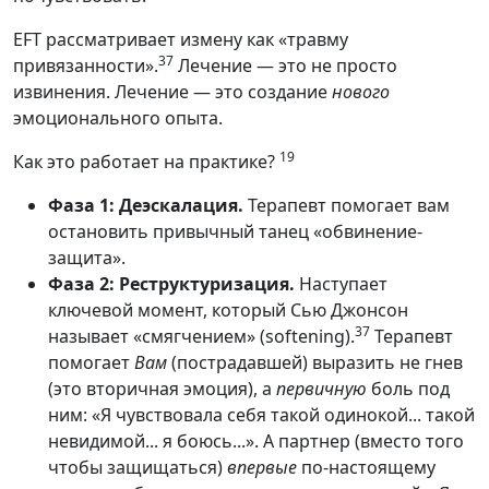
EFT рассматривает измену как «травму
37
привязанности».
Лечение — это не просто
извинения. Лечение — это создание
нового
эмоционального опыта.
19
Как это работает на практике?
Фаза 1: Деэскалация.
Терапевт помогает вам
остановить привычный танец «обвинение-
защита».
Фаза 2: Реструктуризация.
Наступает
ключевой момент, который Сью Джонсон
37
называет «смягчением» (softening).
Терапевт
помогает
Вам
(пострадавшей) выразить не гнев
(это вторичная эмоция), а
первичную
боль под
ним: «Я чувствовала себя такой одинокой... такой
невидимой... я боюсь...». А партнер (вместо того
чтобы защищаться)
впервые
по-настоящему