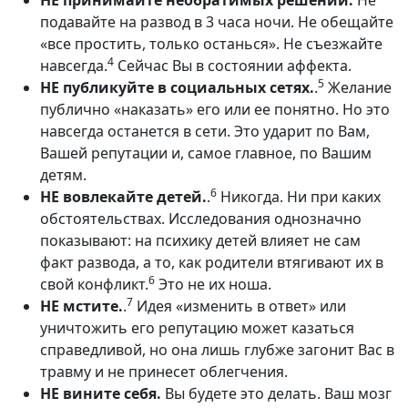
НЕ принимайте необратимых решений.
Не
подавайте на развод в 3 часа ночи. Не обещайте
«все простить, только останься». Не съезжайте
4
навсегда.
Сейчас Вы в состоянии аффекта.
5
НЕ публикуйте в социальных сетях.
.
Желание
публично «наказать» его или ее понятно. Но это
навсегда останется в сети. Это ударит по Вам,
Вашей репутации и, самое главное, по Вашим
детям.
6
НЕ вовлекайте детей.
.
Никогда. Ни при каких
обстоятельствах. Исследования однозначно
показывают: на психику детей влияет не сам
факт развода, а то, как родители втягивают их в
6
свой конфликт.
Это не их ноша.
7
НЕ мстите.
.
Идея «изменить в ответ» или
уничтожить его репутацию может казаться
справедливой, но она лишь глубже загонит Вас в
травму и не принесет облегчения.
НЕ вините себя.
Вы будете это делать. Ваш мозг