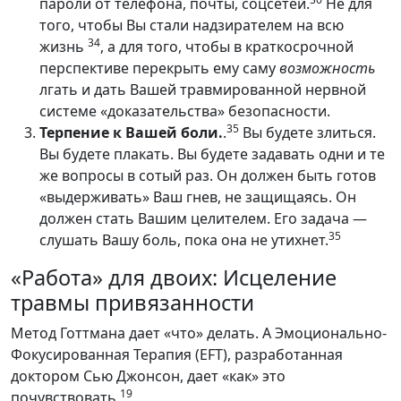
пароли от телефона, почты, соцсетей.
Не для
того, чтобы Вы стали надзирателем на всю
34
жизнь
, а для того, чтобы в краткосрочной
перспективе перекрыть ему саму
возможность
лгать и дать Вашей травмированной нервной
системе «доказательства» безопасности.
35
Терпение к Вашей боли.
.
Вы будете злиться.
Вы будете плакать. Вы будете задавать одни и те
же вопросы в сотый раз. Он должен быть готов
«выдерживать» Ваш гнев, не защищаясь. Он
должен стать Вашим целителем. Его задача —
35
слушать Вашу боль, пока она не утихнет.
«Работа» для двоих: Исцеление
травмы привязанности
Метод Готтмана дает «что» делать. А Эмоционально-
Фокусированная Терапия (EFT), разработанная
доктором Сью Джонсон, дает «как» это
19
почувствовать.