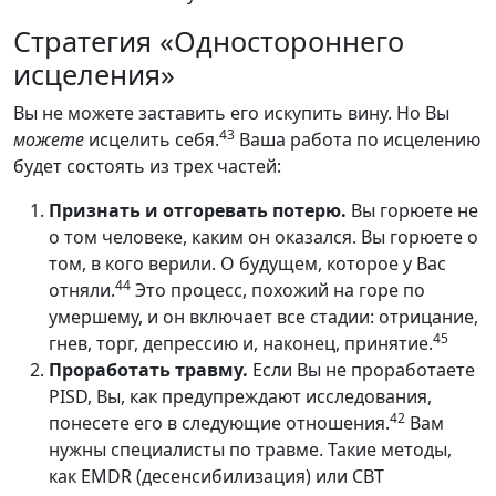
Стратегия «Одностороннего
исцеления»
Вы не можете заставить его искупить вину. Но Вы
43
можете
исцелить себя.
Ваша работа по исцелению
будет состоять из трех частей:
Признать и отгоревать потерю.
Вы горюете не
о том человеке, каким он оказался. Вы горюете о
том, в кого верили. О будущем, которое у Вас
44
отняли.
Это процесс, похожий на горе по
умершему, и он включает все стадии: отрицание,
45
гнев, торг, депрессию и, наконец, принятие.
Проработать травму.
Если Вы не проработаете
PISD, Вы, как предупреждают исследования,
42
понесете его в следующие отношения.
Вам
нужны специалисты по травме. Такие методы,
как EMDR (десенсибилизация) или CBT