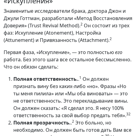
«Искупления»
Знаменитые исследователи брака, доктора Джон и
Джули Готтман, разработали «Метод Восстановления
2
Доверия» (Trust Revival Method).
Он состоит из трех
фаз: Искупление (Atonement), Настройка
2
(Attunement) и Привязанность (Attachment).
Первая фаза, «Искупление», — это полностью
его
работа. Без этого шага все остальное бессмысленно.
Что он
обязан
сделать:
1
Полная ответственность.
.
Он должен
признать вину без каких-либо «но». Фразы «Но
ты меня пилила» или «Мы оба виноваты» — это
не ответственность. Это перекладывание вины.
Он должен сказать: «Я сделал это. Я несу 100%
32
ответственность за свой выбор предать тебя».
2
Полная прозрачность.
.
Это больно, но
необходимо. Он должен быть готов дать Вам все
30