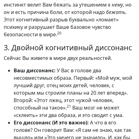
инстинкт велит Вам бежать за утешением
к нему
, но
он
и есть причина боли, от которой надо
бежать
.
Этот когнитивный разрыв буквально «ломает»
психику и разрушает Ваше базовое чувство
20
безопасности в мире.
3. Двойной когнитивный диссонанс
Сейчас Вы живете в мире двух реальностей.
Ваш диссонанс:
У Вас в голове два
несовместимых образа. Первый: «Мой муж, мой
лучший друг, отец моих детей, человек, с
которым мы строили планы на 20 лет вперед».
Второй: «Этот лжец, этот чужой человек,
21
способный на такое».
Ваш мозг не может
«склеить» эти два образа, и это сводит с ума.
Его диссонанс (И это важно):
А что в его
голове? Он говорит Вам: «Я сам не знаю, как так
вышло» или «Это ничего не значило». И, как бы