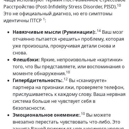
10
Расстройство (Post-Infidelity Stress Disorder, PISD).
Это не официальный диагноз, но его симптомы
1
идентичны ПТСР
:
14
Навязчивые мысли (Руминации):
.
Ваш мозг
отчаянно пытается «решить» проблему, которая
уже произошла, прокручивая детали снова и
снова.
Флешбэки:
Яркие, непроизвольные «картинки»
того, что Вы представляете, или воспоминания о
10
моменте обнаружения.
12
Гипербдительность:
.
Вы «сканируете»
партнера на признаки лжи, проверяете телефон,
прислушиваетесь к каждому слову. Ваша нервная
система больше не чувствует себя в
безопасности.
10
Эмоциональное онемение:
.
Вы можете
внезапно перестать чувствовать что-либо. Это
защита Вашей психики от невыносимого уровня