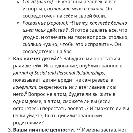
Стыд (плохо):
«Я ужасный человек, я все
испортил,
оставьте меня в покое
». Он
сосредоточен на
себе
и своей боли.
Раскаяние (хорошо):
«Я вижу,
как тебе больно
из-за моих
действий. Я готов сделать все, что
угодно, и отвечать на твои вопросы столько,
сколько нужно, чтобы это исправить». Он
сосредоточен на
Вас
.
6
Как насчет детей?
.
Забудьте миф «остаться
ради детей». Исследование, опубликованное в
Journal of Social and Personal Relationships
,
показывает: детям вредит не сам развод, а
конфликт
, секретность или втягивание их в
6
него.
Вопрос не в том, будете ли вы жить в
одном доме, а в том, сможете ли вы (если
останетесь) перестать воевать? И сможете ли вы
(если уйдете) быть цивилизованными
родителями?
27
Ваши личные ценности.
.
Измена заставляет