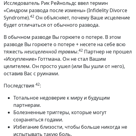
Исследователь Рик Рейнольдс ввел термин
«Синдром развода после измены» (Infidelity Divorce
42
Syndrome).
Он объясняет, почему Ваше исцеление
будет отличаться от обычного развода.
В обычном разводе Вы горюете о потере. В этом
разводе Вы горюете о потере + несете на себе всю
42
тяжесть
неисцеленной травмы
.
Партнер не прошел
«Искупление» Готтмана. Он не стал Вашим
целителем. Он просто ушел (или Вы ушли от него),
оставив Вас с руинами.
42
Последствия
:
Тотальное недоверие к миру и будущим
партнерам.
Болезненные триггеры, которые могут
сохраняться годами.
Избегание близости, чтобы больше никогда не
испытывать такую боль.