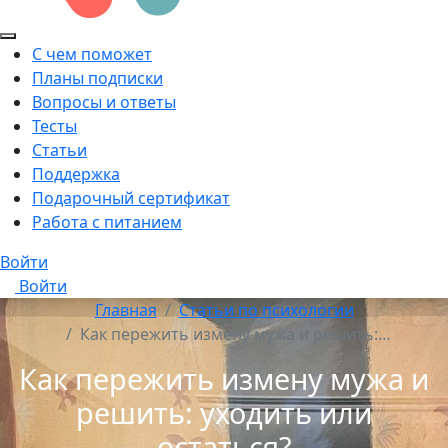
С чем поможет
Планы подписки
Вопросы и ответы
Тесты
Статьи
Поддержка
Подарочный сертификат
Работа с питанием
Войти
Войти
Главная
Статьи по психологии
Как пережить измену мужа и решить:…
Как пережить измену мужа и
решить: уходить или
остаться?