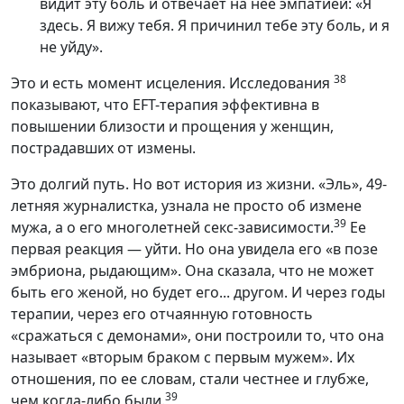
видит эту боль и отвечает на нее эмпатией: «Я
здесь. Я вижу тебя. Я причинил тебе эту боль, и я
не уйду».
38
Это и есть момент исцеления. Исследования
показывают, что EFT-терапия эффективна в
повышении близости и прощения у женщин,
пострадавших от измены.
Это долгий путь. Но вот история из жизни. «Эль», 49-
летняя журналистка, узнала не просто об измене
39
мужа, а о его многолетней секс-зависимости.
Ее
первая реакция — уйти. Но она увидела его «в позе
эмбриона, рыдающим». Она сказала, что не может
быть его женой, но будет его... другом. И через годы
терапии, через его отчаянную готовность
«сражаться с демонами», они построили то, что она
называет «вторым браком с первым мужем». Их
отношения, по ее словам, стали честнее и глубже,
39
чем когда-либо были.