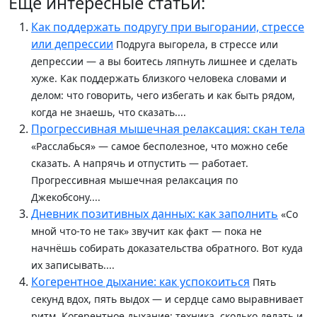
Еще интересные статьи:
Как поддержать подругу при выгорании, стрессе
или депрессии
Подруга выгорела, в стрессе или
депрессии — а вы боитесь ляпнуть лишнее и сделать
хуже. Как поддержать близкого человека словами и
делом: что говорить, чего избегать и как быть рядом,
когда не знаешь, что сказать....
Прогрессивная мышечная релаксация: скан тела
«Расслабься» — самое бесполезное, что можно себе
сказать. А напрячь и отпустить — работает.
Прогрессивная мышечная релаксация по
Джекобсону....
Дневник позитивных данных: как заполнить
«Со
мной что-то не так» звучит как факт — пока не
начнёшь собирать доказательства обратного. Вот куда
их записывать....
Когерентное дыхание: как успокоиться
Пять
секунд вдох, пять выдох — и сердце само выравнивает
ритм. Когерентное дыхание: техника, сколько делать и