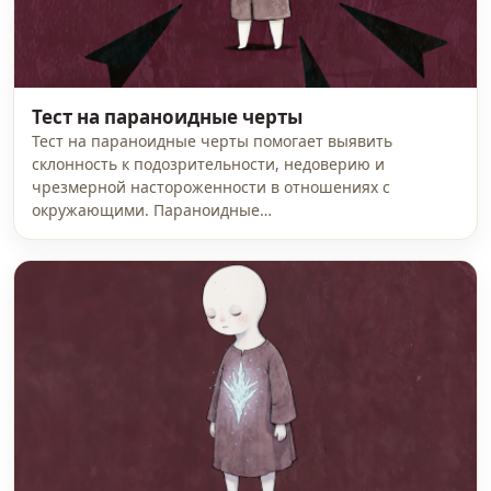
Тест на параноидные черты
Тест на параноидные черты помогает выявить
склонность к подозрительности, недоверию и
чрезмерной настороженности в отношениях с
окружающими. Параноидные…