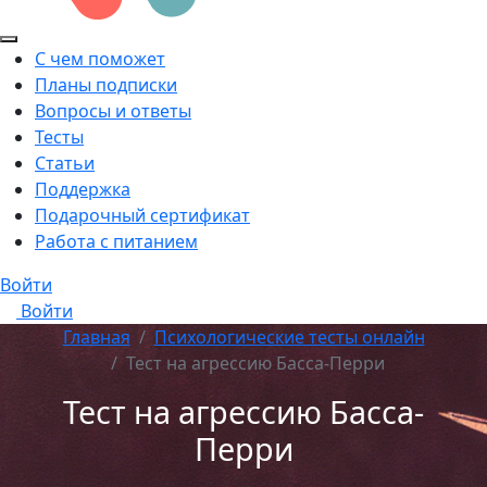
С чем поможет
Планы подписки
Вопросы и ответы
Тесты
Статьи
Поддержка
Подарочный сертификат
Работа с питанием
Войти
Войти
Главная
Психологические тесты онлайн
Тест на агрессию Басса-Перри
Тест на агрессию Басса-
Перри