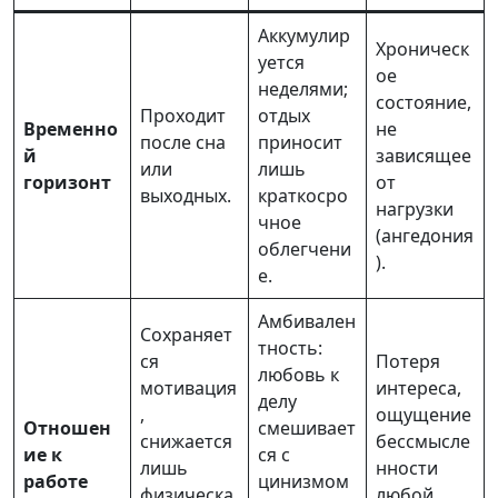
Аккумулир
Хроническ
уется
ое
неделями;
состояние,
Проходит
отдых
Временно
не
после сна
приносит
й
зависящее
или
лишь
горизонт
от
выходных.
краткосро
нагрузки
чное
(ангедония
облегчени
).
е.
Амбивален
Сохраняет
тность:
ся
Потеря
любовь к
мотивация
интереса,
делу
,
ощущение
Отношен
смешивает
снижается
бессмысле
ие к
ся с
лишь
нности
работе
цинизмом
физическа
любой