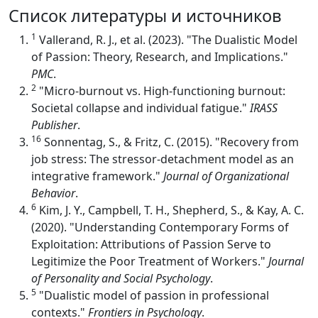
Список литературы и источников
1
Vallerand, R. J., et al. (2023). "The Dualistic Model
of Passion: Theory, Research, and Implications."
PMC
.
2
"Micro-burnout vs. High-functioning burnout:
Societal collapse and individual fatigue."
IRASS
Publisher
.
16
Sonnentag, S., & Fritz, C. (2015). "Recovery from
job stress: The stressor-detachment model as an
integrative framework."
Journal of Organizational
Behavior
.
6
Kim, J. Y., Campbell, T. H., Shepherd, S., & Kay, A. C.
(2020). "Understanding Contemporary Forms of
Exploitation: Attributions of Passion Serve to
Legitimize the Poor Treatment of Workers."
Journal
of Personality and Social Psychology
.
5
"Dualistic model of passion in professional
contexts."
Frontiers in Psychology
.