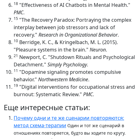
18
"Effectiveness of AI Chatbots in Mental Health."
PMC
.
15
"The Recovery Paradox: Portraying the complex
interplay between job stressors and lack of
recovery."
Research in Organizational Behavior
.
10
Berridge, K. C., & Kringelbach, M. L. (2015).
"Pleasure systems in the brain."
Neuron
.
21
Newport, C. "Shutdown Rituals and Psychological
Detachment."
Simply Psychology
.
11
"Dopamine signaling promotes compulsive
behavior."
Northwestern Medicine
.
19
"Digital interventions for occupational stress and
burnout: Systematic Review."
PMC
.
Еще интересные статьи:
Почему одни и те же сценарии повторяются:
метод схема-терапии
Один и тот же сценарий в
отношениях повторяется, будто вы ходите по кругу.