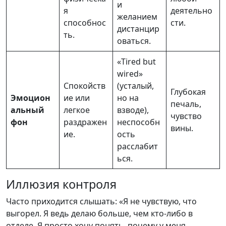
и
я
деятельно
желанием
способнос
сти.
дистанцир
ть.
оваться.
«Tired but
wired»
Спокойств
(усталый,
Глубокая
Эмоцион
ие или
но на
печаль,
альный
легкое
взводе),
чувство
фон
раздражен
неспособн
вины.
ие.
ость
расслабит
ься.
Иллюзия контроля
Часто приходится слышать: «Я не чувствую, что
выгорел. Я ведь делаю больше, чем кто-либо в
отделе. Я просто хочу понять, почему у меня